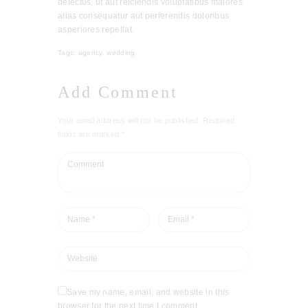
delectus, ut aut reiciendis voluptatibus maiores
alias consequatur aut perferendis doloribus
asperiores repellat.
Tags:
agency
,
wedding
Add Comment
Your email address will not be published. Required
fields are marked *
Save my name, email, and website in this
browser for the next time I comment.