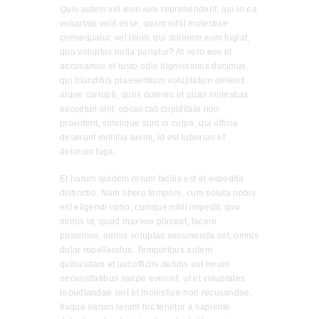
Quis autem vel eum iure reprehenderit, qui in ea
voluptate velit esse, quam nihil molestiae
consequatur, vel illum, qui dolorem eum fugiat,
quo voluptas nulla pariatur? At vero eos et
accusamus et iusto odio dignissimos ducimus,
qui blanditiis praesentium voluptatum deleniti
atque corrupti, quos dolores et quas molestias
excepturi sint, obcaecati cupiditate non
provident, similique sunt in culpa, qui officia
deserunt mollitia animi, id est laborum et
dolorum fuga.
Et harum quidem rerum facilis est et expedita
distinctio. Nam libero tempore, cum soluta nobis
est eligendi optio, cumque nihil impedit, quo
minus id, quod maxime placeat, facere
possimus, omnis voluptas assumenda est, omnis
dolor repellendus. Temporibus autem
quibusdam et aut officiis debitis aut rerum
necessitatibus saepe eveniet, ut et voluptates
repudiandae sint et molestiae non recusandae.
Itaque earum rerum hic tenetur a sapiente