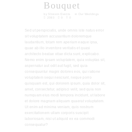
Bouquet
by
Shreem Events
in
Our Weddings
2083
0
0
Sed ut perspiciatis, unde omnis iste natus error
sit voluptatem accusantium doloremque
laudantium, totam rem aperiam eaque ipsa,
quae ab illo inventore veritatis et quasi
architecto beatae vitae dicta sunt, explicabo.
Nemo enim ipsam voluptatem, quia voluptas sit,
aspernatur aut odit aut fugit, sed quia
consequuntur magni dolores eos, qui ratione
voluptatem sequi nesciunt, neque porro
quisquam est, qui dolorem ipsum, quia dolor sit,
amet, consectetur, adipisci velit, sed quia non
numquam eius modi tempora incidunt, ut labore
et dolore magnam aliquam quaerat voluptatem.
Ut enim ad minima veniam, quis nostrum
exercitationem ullam corporis suscipit
laboriosam, nisi ut aliquid ex ea commodi
consequatur?